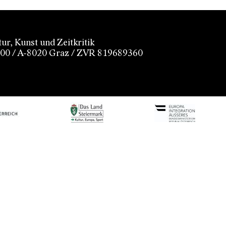
r, Kunst und Zeitkritik
100 / A-8020 Graz / ZVR 819689360